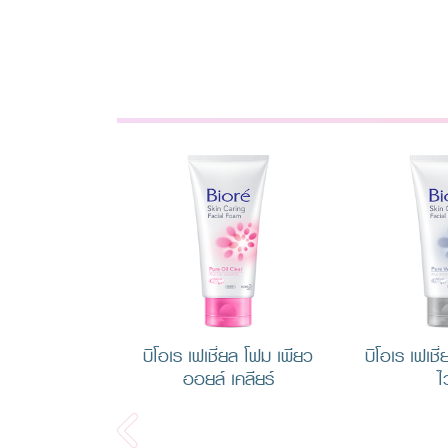
บิโอเร เฟเชี่ยล โฟม เพียว
บิโอเร เฟเชี
ออยล์ เคลียร์
ไ