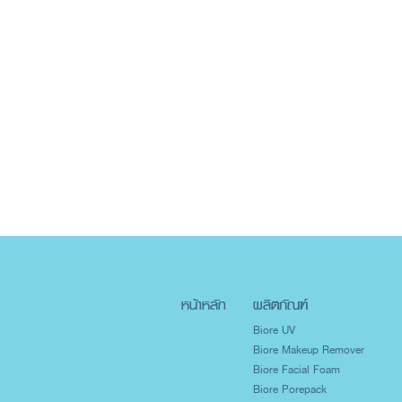
หน้าหลัก
ผลิตภัณฑ์
Biore UV
Biore Makeup Remover
Biore Facial Foam
Biore Porepack