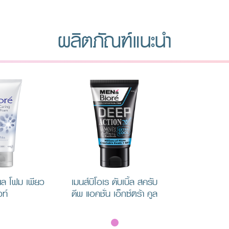
ผลิตภัณฑ์แนะนำ
่ยล โฟม เพียว
เมนส์บิโอเร ดับเบิ้ล สครับ
วท์
ดีพ แอคชั่น เอ็กซ์ตร้า คูล