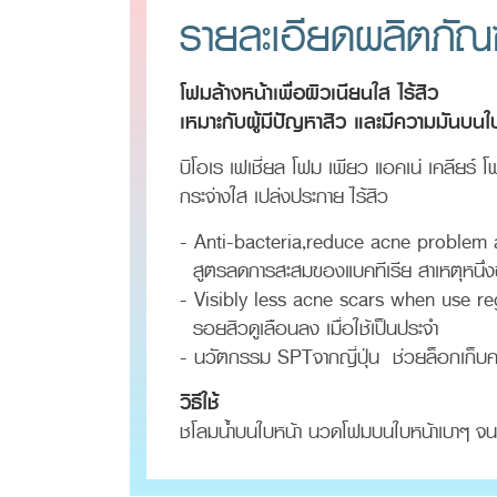
รายละเอียดผลิตภัณ
โฟมล้างหน้าเพื่อผิวเนียนใส ไร้สิว
เหมาะกับผู้มีปัญหาสิว และมีความมันบนใ
บิโอเร เฟเชี่ยล โฟม เพียว แอคเน่ เคลียร์
กระจ่างใส เปล่งประกาย ไร้สิว
- Anti-bacteria,reduce acne problem a
สูตรลดการสะสมของแบคทีเรีย สาเหตุหนึ่ง
- Visibly less acne scars when use re
รอยสิวดูเลือนลง เมื่อใช้เป็นประจำ
- นวัตกรรม SPTจากญี่ปุ่น ช่วยล็อกเก็บความ
วิธีใช้
ชโลมน้ำบนใบหน้า นวดโฟมบนใบหน้าเบาๆ จน