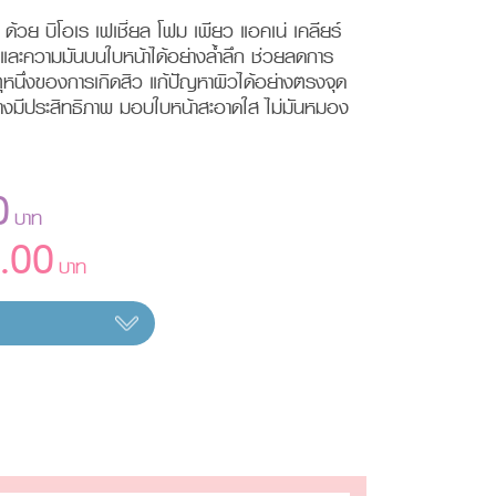
จ ด้วย บิโอเร เฟเชี่ยล โฟม เพียว แอคเน่ เคลียร์
ละความมันบนใบหน้าได้อย่างล้ำลึก ช่วยลดการ
ุหนึ่งของการเกิดสิว แก้ปัญหาผิวได้อย่างตรงจุด
างมีประสิทธิภาพ มอบใบหน้าสะอาดใส ไม่มันหมอง
0
บาท
.00
บาท