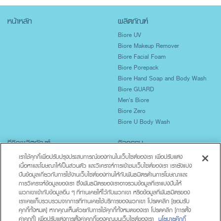
หน้าหลัก
ผลิตภัณฑ์
Biore UV
Biore Makeup Remover
Biore Facial Foam
Biore Porepack
Biore Hand Soap and Body Wash
Biore GUARD
Men's Biore
Biore Zero
Biore U Body Wash
รีวิวผลิตภัณฑ์
กิจกรรม
ปกป้องผิวจากแสงแดด
เราใช้คุกกี้เพื่อปรับปรุงประสบการณ์ของท่านในเว็บไซต์ของเรา เพื่อปรับแต่ง
เนื้อหาและโฆษณาให้เป็นส่วนตัว และวิเคราะห์การเข้าชมเว็บไซต์ของเรา เรายังแบ่ง
ผิวมันเป็นสิวง่าย
ปันข้อมูลเกี่ยวกับการใช้งานเว็บไซต์ของท่านให้กับพันธมิตรด้านการโฆษณาและ
ผิวแห้งขาดน้ำ
การวิเคราะห์ข้อมูลของเรา ซึ่งพันธมิตรของเราอาจรวมข้อมูลที่เราแบ่งปันให้
ทำความสะอาดร่างกาย
พวกเขาเข้ากับข้อมูลอื่น ๆ ที่ท่านเคยให้ไว้กับพวกเขา หรือข้อมูลที่พันธมิตรของ
Lifestyle
เราเคยเก็บรวบรวมจากการที่ท่านเคยใช้บริการของพวกเขา โปรดคลิก [ยอมรับ
คุกกี้ทั้งหมด] หากคุณเห็นด้วยกับการใช้คุกกี้ทั้งหมดของเรา โปรดคลิก [การตั้ง
ค่าคุกกี้] เพื่อปรับแต่งการตั้งค่าคุกกี้ของคุณบนเว็บไซต์ของเรา
นโยบายคุ๊กกี้