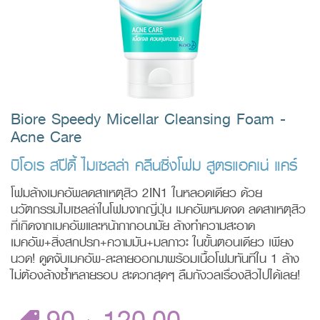
Biore Speedy Micellar Cleansing Foam -
Acne Care
บิโอเร สปีดี้ ไมเซลล่า คลีนซิ่งโฟม สูตรแอคเน่ แคร์
โฟมล้างเมคอัพลดสาเหตุสิว 2IN1 ในหลอดเดียว ด้วย
นวัตกรรมไมเซลล่าในโฟมจากญี่ปุ่น เมคอัพหมดจด ลดสาเหตุสิว
ที่เกิดจากเมคอัพและหน้ากากอนามัย ล้างทำความสะอาด
เมคอัพ+สิ่งสกปรก+ความมัน+มลภาวะ ในขั้นตอนเดียว เพียง
นวด! ดูดจับเมคอัพ-ละลายออกมาพร้อมเนื้อโฟมทันทีใน 1 ล้าง
ไม่ต้องล้างซ้ำหลายรอบ สะดวกสุดๆ ลืมกังวลเรื่องสิวไปได้เลย!