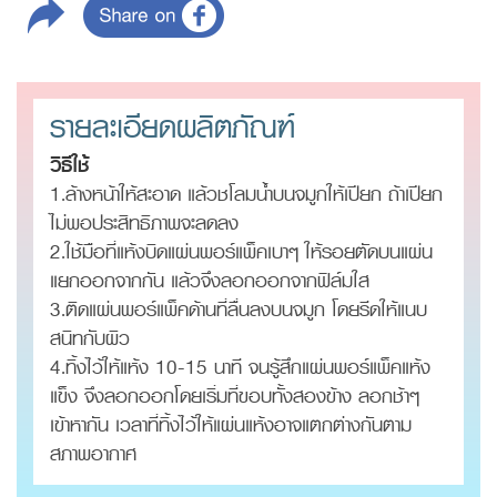
รายละเอียดผลิตภัณฑ์
วิธีใช้
1.ล้างหน้าให้สะอาด แล้วชโลมน้ำบนจมูกให้เปียก ถ้าเปียก
ไม่พอประสิทธิภาพจะลดลง
2.ใช้มือที่แห้งบิดแผ่นพอร์แพ็คเบาๆ ให้รอยตัดบนแผ่น
แยกออกจากกัน แล้วจึงลอกออกจากฟิล์มใส
3.ติดแผ่นพอร์แพ็คด้านที่ลื่นลงบนจมูก โดยรีดให้แนบ
สนิทกับผิว
4.ทิ้งไว้ให้แห้ง 10-15 นาที จนรู้สึกแผ่นพอร์แพ็คแห้ง
แข็ง จึงลอกออกโดยเริ่มที่ขอบทั้งสองข้าง ลอกช้าๆ
เข้าหากัน เวลาที่ทิ้งไว้ให้แผ่นแห้งอาจแตกต่างกันตาม
สภาพอากาศ