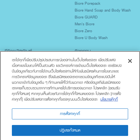
Biore Porepack
Biore Hand Soap and Body Wash
Biore GUARD
Men's Biore
Biore Zero
Biore U Body Wash
รีวิวผลิตภัณฑ์
กิจกรรม
ปกป้องผิวจากแสงแดด
เราใช้คุกกี้เพื่อปรับปรุงประสบการณ์ของท่านในเว็บไซต์ของเรา เพื่อปรับแต่ง
เนื้อหาและโฆษณาให้เป็นส่วนตัว และวิเคราะห์การเข้าชมเว็บไซต์ของเรา เรายังแบ่ง
ผิวมันเป็นสิวง่าย
ปันข้อมูลเกี่ยวกับการใช้งานเว็บไซต์ของท่านให้กับพันธมิตรด้านการโฆษณาและ
ผิวแห้งขาดน้ำ
การวิเคราะห์ข้อมูลของเรา ซึ่งพันธมิตรของเราอาจรวมข้อมูลที่เราแบ่งปันให้
ทำความสะอาดร่างกาย
พวกเขาเข้ากับข้อมูลอื่น ๆ ที่ท่านเคยให้ไว้กับพวกเขา หรือข้อมูลที่พันธมิตรของ
Lifestyle
เราเคยเก็บรวบรวมจากการที่ท่านเคยใช้บริการของพวกเขา โปรดคลิก [ยอมรับ
คุกกี้ทั้งหมด] หากคุณเห็นด้วยกับการใช้คุกกี้ทั้งหมดของเรา โปรดคลิก [การตั้ง
ค่าคุกกี้] เพื่อปรับแต่งการตั้งค่าคุกกี้ของคุณบนเว็บไซต์ของเรา
นโยบายคุ๊กกี้
เกี่ยวกับบิโอเร
ติดต่อเรา
นโยบายความเป็นส่วนตัว
การตั้งค่าคุกกี้
ปฏิเสธทั้งหมด