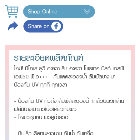
Shop Online
รายละเอียดผลิตภัณฑ์
ใหม่! บิโอเร ยูวี อะควา ริช อะควา โพรเทค มิสท์ เอสพี
เอฟ50 พีเอ++++ กันแดดละอองน้ำ สัมผัสบางเบา
ป้องกัน UV ทุกที่ ทุกเวลา
- ป้องกัน UV ทั่วถึง สัมผัสละอองน้ำ เคลือบผิวคล้าย
ฟิล์มบางเบาราวเนื้อเดียวกับผิว
- ให้ผิวชุ่มชื้น ผิวดูฉ่ำดิวอี้
- ซึมเร็ว ติดทนยาวนาน กันน้ำ กันเหงื่อ