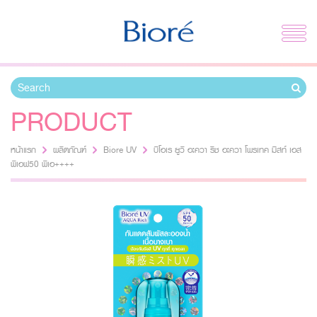
PRODUCT
หน้าแรก
ผลิตภัณฑ์
Biore UV
บิโอเร ยูวี อะควา ริช อะควา โพรเทค มิสท์ เอส
พีเอฟ50 พีเอ++++