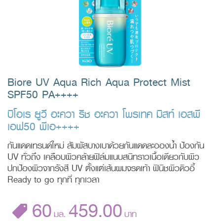
Biore UV Aqua Rich Aqua Protect Mist
SPF50 PA++++
บิโอเร ยูวี อะควา ริช อะควา โพรเทค มิสท์ เอสพี
เอฟ50 พีเอ++++
กันแดดเทรนด์ใหม่ สัมผัสบางเบาด้วยกันแดดละอองน้ำ ป้องกัน
UV ทั่วถึง เคลือบผิวคล้ายฟิล์มแนบสนิทราวเนื้อเดียวกับผิว
ปกป้องผิวจากรังสี UV ตั้งแต่เส้นผมจรดเท้า ฟินิชผิวดิวอี้
Ready to go ทุกที่ ทุกเวลา
60
459.00
มล.
บาท