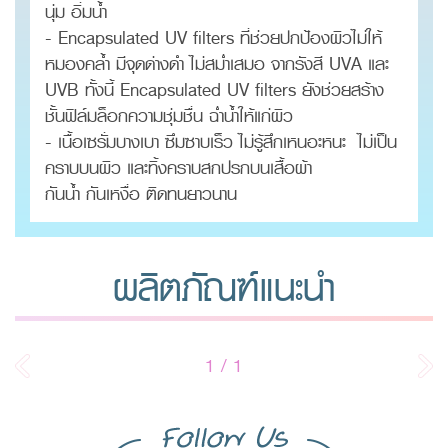
นุ่ม อิ่มน้ำ
- Encapsulated UV filters ที่ช่วยปกป้องผิวไม่ให้
หมองคล้ำ มีจุดด่างดำ ไม่สม่ำเสมอ จากรังสี UVA และ
UVB ทั้งนี้ Encapsulated UV filters ยังช่วยสร้าง
ชั้นฟิล์มล็อกความชุ่มชื่น ฉ่ำน้ำให้แก่ผิว
- เนื้อเซรั่มบางเบา ซึมซาบเร็ว ไม่รู้สึกเหนอะหนะ ไม่เป็น
คราบบนผิว และทิ้งคราบสกปรกบนเสื้อผ้า
กันน้ำ กันเหงื่อ ติดทนยาวนาน
ผลิตภัณฑ์แนะนำ
1
/
1