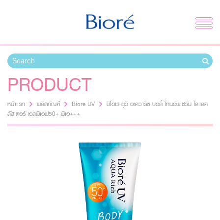
PRODUCT
หน้าแรก
ผลิตภัณฑ์
Biore UV
บิโอเร ยูวี อะควาริช บอดี้ โทนอัพเซรั่ม ไลแลค
ลัสเตอร์ เอสพีเอฟ50+ พีเอ+++