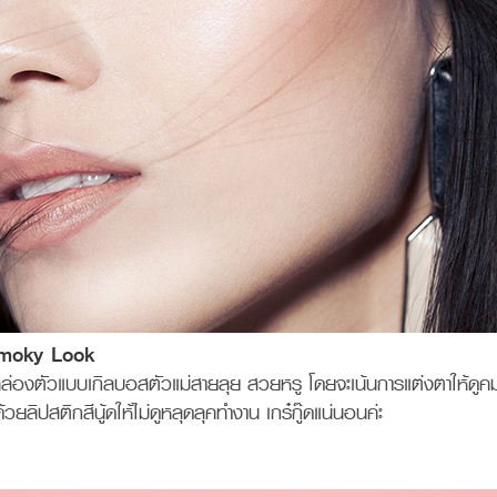
Smoky Look
ล่องตัวแบบเกิลบอสตัวแม่สายลุย สวยหรู โดยจะเน้นการแต่งตาให้ดูคมแ
วยลิปสติกสีนู้ดให้ไม่ดูหลุดลุคทำงาน เกร๋กู๊ดแน่นอนค่ะ