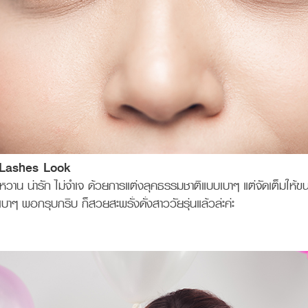
 Lashes Look
าน น่ารัก ไม่จำเจ ด้วยการแต่งลุคธรรมชาติแบบเบาๆ แต่จัดเต็มให้ข
กเบาๆ พอกรุบกริบ ก็สวยสะพรั่งดั่งสาววัยรุ่นแล้วล่ะค่ะ