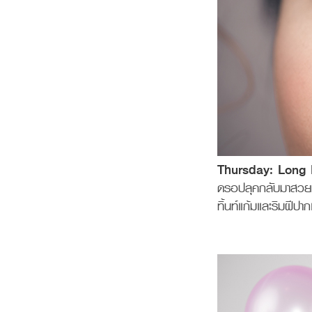
Thursday: Long
ดรอปลุคกลับมาสวยหว
ทิ้นท์แก้มและริมฝีปา