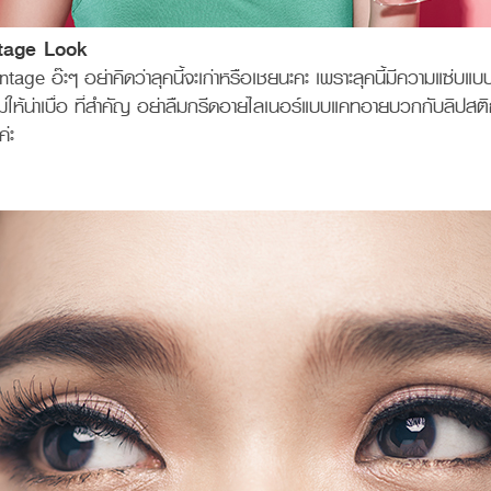
tage Look
age อ๊ะๆ อย่าคิดว่าลุคนี้จะเก่าหรือเชยนะคะ เพราะลุคนี้มีความแซ่บแบ
ม่ให้น่าเบื่อ ที่สำคัญ อย่าลืมกรีดอายไลเนอร์แบบแคทอายบวกกับลิปสต
ค่ะ