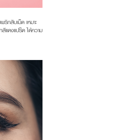
บพริกสิบเม็ด เหมาะ
ิกสีแดงแปร๊ด ได้ความ