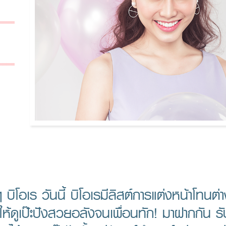
 บิโอเร วันนี้ บิโอเรมีลิสต์การแต่งหน้าโทนต่า
์ให้ดูเป๊ะปังสวยอลังจนเพื่อนทัก! มาฝากกัน ร