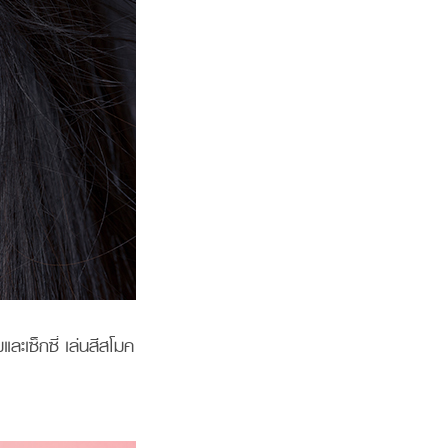
ละเซ็กซี่ เล่นสีสโมค