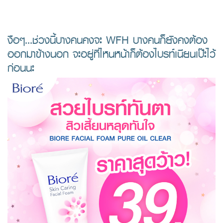
งือๆ...ช่วงนี้บางคนคงจะ WFH บางคนก็ยังคงต้อง
ออกมาข้างนอก จะอยู่ที่ไหนหน้าก็ต้องไบรท์เนียนเป๊ะไว้
ก่อนนะ