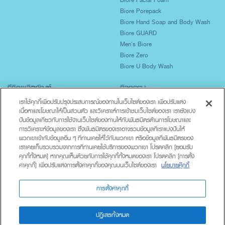
Biore Facial Foam
Biore Porepack
Biore Hand Soap and Body Wash
Biore GUARD
Men's Biore
Biore Zero
Biore U Body Wash
รีวิวผลิตภัณฑ์
กิจกรรม
เราใช้คุกกี้เพื่อปรับปรุงประสบการณ์ของท่านในเว็บไซต์ของเรา เพื่อปรับแต่ง
ปกป้องผิวจากแสงแดด
เนื้อหาและโฆษณาให้เป็นส่วนตัว และวิเคราะห์การเข้าชมเว็บไซต์ของเรา เรายังแบ่ง
ผิวมันเป็นสิวง่าย
ปันข้อมูลเกี่ยวกับการใช้งานเว็บไซต์ของท่านให้กับพันธมิตรด้านการโฆษณาและ
ผิวแห้งขาดน้ำ
การวิเคราะห์ข้อมูลของเรา ซึ่งพันธมิตรของเราอาจรวมข้อมูลที่เราแบ่งปันให้
ทำความสะอาดร่างกาย
พวกเขาเข้ากับข้อมูลอื่น ๆ ที่ท่านเคยให้ไว้กับพวกเขา หรือข้อมูลที่พันธมิตรของ
Lifestyle
เราเคยเก็บรวบรวมจากการที่ท่านเคยใช้บริการของพวกเขา โปรดคลิก [ยอมรับ
คุกกี้ทั้งหมด] หากคุณเห็นด้วยกับการใช้คุกกี้ทั้งหมดของเรา โปรดคลิก [การตั้ง
ค่าคุกกี้] เพื่อปรับแต่งการตั้งค่าคุกกี้ของคุณบนเว็บไซต์ของเรา
นโยบายคุ๊กกี้
เกี่ยวกับบิโอเร
ติดต่อเรา
นโยบายความเป็นส่วนตัว
การตั้งค่าคุกกี้
ปฏิเสธทั้งหมด