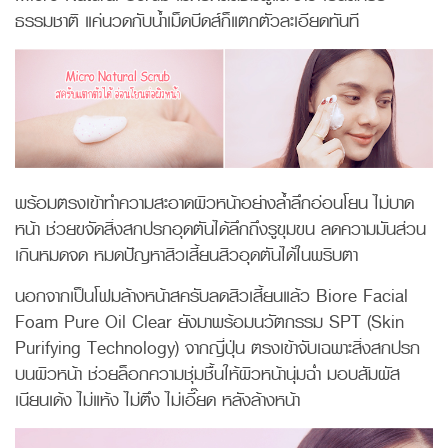
ธรรมชาติ แค่นวดกับน้ำเม็ดบีดส์ก็แตกตัวละเอียดทันที
พร้อมตรงเข้าทำความสะอาดผิวหน้าอย่างล้ำลึกอ่อนโยน ไม่บาด
หน้า ช่วยขจัดสิ่งสกปรกอุดตันได้ลึกถึงรูขุมขน ลดความมันส่วน
เกินหมดจด หมดปัญหาสิวเสี้ยนสิวอุดตันได้ในพริบตา
นอกจากเป็นโฟมล้างหน้าสครับลดสิวเสี้ยนแล้ว Biore Facial
Foam Pure Oil Clear ยังมาพร้อมนวัตกรรม SPT (Skin
Purifying Technology) จากญี่ปุ่น ตรงเข้าจับเฉพาะสิ่งสกปรก
บนผิวหน้า ช่วยล็อกความชุ่มชื้นให้ผิวหน้านุ่มฉ่ำ มอบสัมผัส
เนียนเด้ง ไม่แห้ง ไม่ตึง ไม่เอี๊ยด หลังล้างหน้า