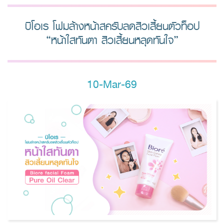
บิโอเร โฟมล้างหน้าสครับลดสิวเสี้ยนตัวท็อป
“หน้าใสทันตา สิวเสี้ยนหลุดทันใจ”
10-Mar-69