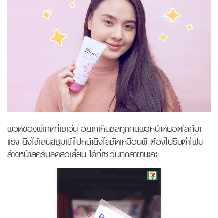
ผิวดีของพี่เกิดที่เซเว่น อยากเห็นซิสทุกคนผิวหน้าดียอดไลค์มา
แรง ยิ่งใช้เลนส์ซูมเข้าไปหน้ายิ่งใสชัดเหมือนพี่ ต้องไปรีบตำโฟม
ล้างหน้าสครับลดสิวเสี้ยน ได้ที่เซเว่นทุกสาขานะคะ