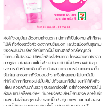
ต่อให้จะอยู่บ้านหรืออกมาข้างนอก หน้ากากก็เป็นไอเทมหลักที่ขาด
ไม่ได้ ทั้งต้องระวังตัวเองจากคนข้างนอก และช่วยป้องกันสุขภาพ
ของคนในบ้านเรียกว่าหน้ากากเป็นไอเทมติดตัวที่สำคัญกว่า
โทรศัพท์ไปแล้ววว แต่ต่อให้ต้องใส่หน้ากาก ใครจะมาพรากเราจาก
การดูแลผิวและเมคอัพไม่ได้! จะเมคอัพแบบเป๊ะปังหรือจะแบบลุค
ธรรมชาติ หรือแค่เขียนคิ้วทากันแดด พอสวมหน้ากากตลอดทั้ง
วันท่ามกลางอากาศที่ร้อนอบอ้าว เหงื่อไหลผสมกับใบหน้ามัน
ทำให้หน้ากากที่เราสวมใส่นั้นเต็มไปด้วยแบคทีเรีย! จนทำให้เกิดสิว
เสี้ยน สิวอุดตันมากันรัวๆ จนอยากร้องไห้ อย่ากังวลอย่าหวั่นไป
ค่ะซิส เรามีเคล็ดลับง่ายๆ ที่ช่วยขจัดสิวเสี้ยนให้หมดจด สวยไบร์ท
ทันตา สิวเสี้ยนหลุดทันใจ กลายเป็นสาวยุค new normal ออร่า
พุ่งแม้ใส่แมส บอกเลยว่าต้องให้โฟมสครับตัวท๊อปจาก 7-