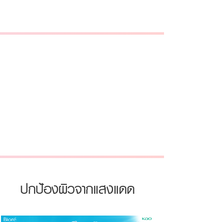
ปกป้องผิวจากแสงแดด
ปก