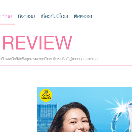
ตภัณฑ์
กิจกรรม
เกี่ยวกับบิโอเร
ติดต่อเรา
REVIEW
ับกันแดดเนื้อวิปครีมสุดบางเบาจากบิโอเร ผิวหายใจได้ สู้แดดทุกสภาพอากาศ
ดด