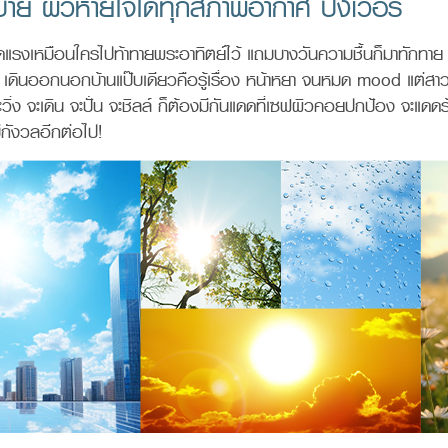
สบาย ผิวหายใจได้ทุกสภาพอากาศ ปังเวอร์
แรงเหมือนใครไปท้าทายพระอาทิตย์ไว้ แถมบางวันความชื้นก็มาทักทาย 
 ! เดินออกนอกบ้านแป๊บเดียวคือรู้เรื่อง หน้าหยา จนหมด mood แต่ส
 จะวิ่ง จะเดิน จะปั่น จะชิลล์ ก็ต้องมีกันแดดที่เซฟผิวคอยปกป้อง จะแดด
กังวลอีกต่อไป!