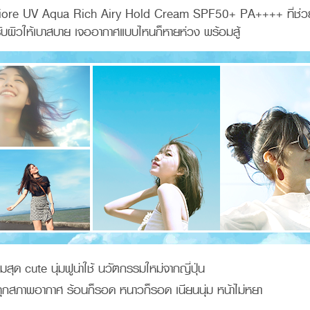
มี Biore UV Aqua Rich Airy Hold Cream SPF50+ PA++++ ที่ช่วย
บผิวให้เบาสบาย เจออากาศแบบไหนก็หายห่วง พร้อมสู้
ีมสุด cute นุ่มฟูน่าใช้ นวัตกรรมใหม่จากญี่ปุ่น
ับทุกสภาพอากาศ ร้อนก็รอด หนาวก็รอด เนียนนุ่ม หน้าไม่หยา