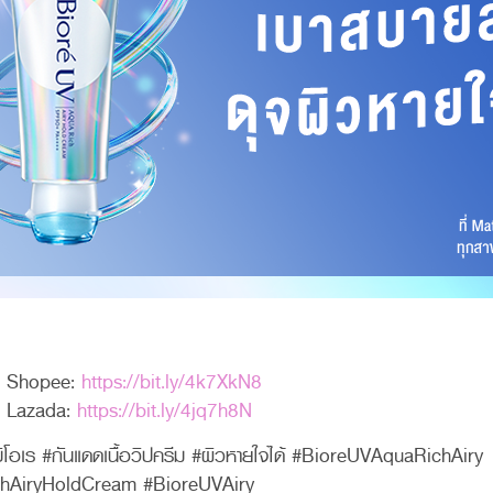
al Shopee:
https://bit.ly/4k7XkN8
l Lazada:
https://bit.ly/4jq7h8N
ิโอเร #กันแดดเนื้อวิปครีม #ผิวหายใจได้ #BioreUVAquaRichAiry
hAiryHoldCream #BioreUVAiry