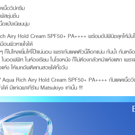
ดเนื้อวิปครีม
ผัสชุ่มชื่น
ื้อแป้งเนียนนุ่ม
ch Airy Hold Cream SPF50+ PA++++ พร้อมอัปฟินิชลุคให้มั่น
มือนผิวหายใจได้
็ไม่ไหลเยิ้มให้โป๊ะแน่นอน เพราะกันแดดตัวนี้ล็อกแน่น กันน้ำ กันเหงื่
์ ในออฟฟิศ ในห้องเรียน ในโรงหนัง ก็ไม่ต้องกลัวหน้าแห้งแตก เพราะต
าวแห้ง ให้เมคอัพติดทนสวยได้ทั้งวัน
V Aqua Rich Airy Hold Cream SPF50+ PA++++ กันแดดเนื้อวิป
ด้ มีแค่เฉพาะที่ร้าน Matsukiyo เท่านั้น !!!