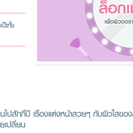
ป๊ะทั้ง
่านไปสักกี่ปี เรื่องแต่งหน้าสวยๆ กับผิวใสขอ
คยเปลี่ยน