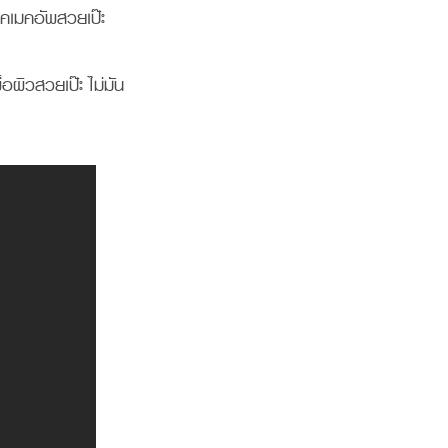
อคเมคอัพสวยเป๊ะ
อผิวสวยเป๊ะ ไม่มัน