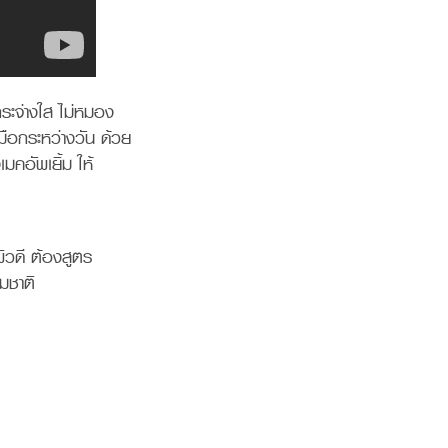
ะจ่างใส ไม่หมอง
ือกระหว่างวัน ด้วย
คอัพเยิ้ม ให้
วดี ต้องสูตร
มชาติ