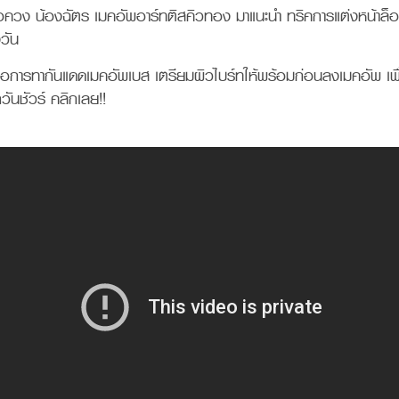
รขอควง น้องฉัตร เมคอัพอาร์ทติสคิวทอง มาแนะนำ ทริคการแต่งหน้าล็
้งวัน
ือการทากันแดดเมคอัพเบส เตรียมผิวไบร์ทให้พร้อมก่อนลงเมคอัพ เพื่
วันชัวร์ คลิกเลย!!