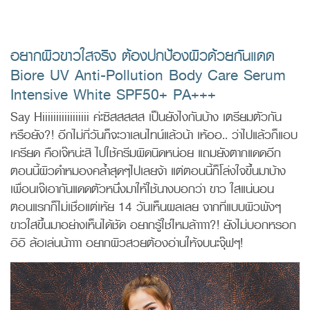
อยากผิวขาวใสจริง ต้องปกป้องผิวด้วยกันแดด
Biore UV Anti-Pollution Body Care Serum
Intensive White SPF50+ PA+++
Say Hiiiiiiiiiiiiiiiii ค่ะซิสสสสส เป็นยังไงกันบ้าง เตรียมตัวกัน
หรือยัง?! อีกไม่กี่วันก็จะวาเลนไทน์แล้วน้า เห้ออ.. ว่าไปแล้วก็แอบ
เครียด คือเจ๊หน่ะสิ ไปใช้ครีมผิดนิดหน่อย แถมยังตากแดดอีก
ตอนนี้ผิวดำหมองคล้ำสุดๆไปเลยจ้า แต่ตอนนี้ก็โล่งใจขึ้นมาบ้าง
เพื่อนเจ๊เอากันแดดตัวหนึ่งมาให้ใช้นางบอกว่า ขาว ใสแน่นอน
ตอนแรกก็ไม่เชื่อแต่เห้ย 14 วันเห็นผลเลย จากที่แบบผิวพังๆ
ขาวใสขึ้นมาอย่างเห็นได้ชัด อยากรู้ใช่ไหมล้าาาา?! ยังไม่บอกหรอก
อิอิ ล้อเล่นน้าาาา อยากผิวสวยต้องอ่านให้จบนะจุ๊ฟๆ!