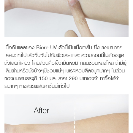
เนื้อกันแดดของ Biore UV ตัวนี้เป็นเนื้อเซรั่ม ซึ่งบางเบามากๆ
เลยนะ ทาไปแล้วซึบซับไปกับผิวเลยแหละ ความหอมนี่ไม่ต้องพูด
ถึงเลยทีเดียว โดยส่วนตัวเจ๊ว่ามันหอม กลิ่นชวนหลงใหล ถ้ามีผู้
เดินผ่านหรือนั่งข้างๆมีชอบแน่ๆ เพราะหอมติดจมูกมากๆ ในส่วน
ของขนาดบรรจุก็ 150 มล. ราคา 290 บาทเองจ้า หาซื้อได้ง่า
ยมากๆ ห้างสรรพสินค้าชั้นนำทั่วไป