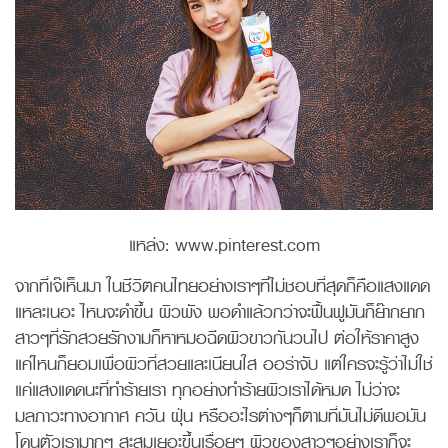
แหล่ง: www.pinterest.com
จากที่เจ๊เห็นมา ในชีวิตคนไทยอย่างเราๆที่ไม่ชอบที่สุดก็คือแสงแดด
แหละเนอะ ไหนจะดำขึ้น ผิวพัง พอดำแล้วกว่าจะฟื้นฟูมันก็ย๊ากยาก
สาวๆที่รักสวยรักงามก็หาหมอฉีดผิวขาวกันวนไป ต่อให้ราคาสูง
แค่ไหนก็ยอมเพื่อผิวที่สวยและเนียนใส ออร่าจับ แต่ใครจะรู้ว่าไม่ใช่
แค่แสงแดดนะที่ทำร้ายเรา ทุกอย่างทำร้ายผิวเราได้หมด ไม่ว่าจะ
มลภาวะทางอากาศ ควัน ฝุ่น หรืออะไรต่างๆก็ตามที่มันไม่ดีพอมัน
โดนตัวเรามากๆ สะสมเยอะขึ้นเรื่อยๆ ผิวของสาวๆอย่างเราก็จะ