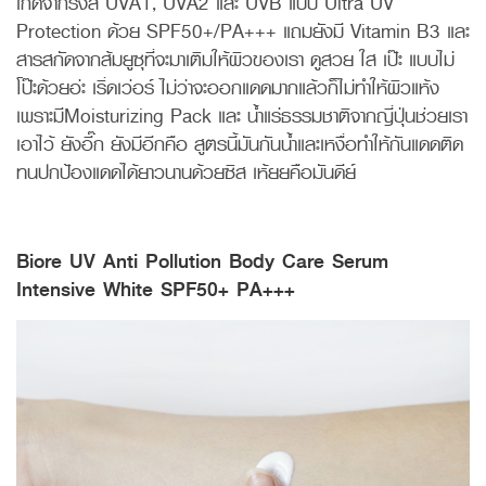
เกิดจากรังสี UVA1, UVA2 และ UVB แบบ Ultra UV
Protection ด้วย SPF50+/PA+++ แถมยังมี Vitamin B3 และ
สารสกัดจากส้มยูซุที่จะมาเติมให้ผิวของเรา ดูสวย ใส เป๊ะ แบบไม่
โป๊ะด้วยอ่ะ เริ่ดเว่อร์ ไม่ว่าจะออกแดดมากแล้วก็ไม่ทำให้ผิวแห้ง
เพราะมีMoisturizing Pack และ น้ำแร่ธรรมชาติจากญี่ปุ่นช่วยเรา
เอาไว้ ยังอี๊ก ยังมีอีกคือ สูตรนี้มันกันน้ำและเหงื่อทำให้กันแดดติด
ทนปกป้องแดดได้ยาวนานด้วยซิส เห้ยยคือมันดีย์
Biore UV Anti Pollution Body Care Serum
Intensive White SPF50+ PA+++