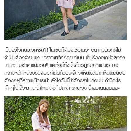
เป็นยังไงกันบ้างคะซิส?! ไม่เชื่อก็ต้องเชื่อเนอะ อยากมีผิวที่ดีไม่
จำเป็นต้องจ่ายแพง แค่ราคาหลักร้อยเท่านั้น เจ๊นี่รีวิวจากชีวิตจริง
เลยค่ะ ไม่จกตาแน่นอน!! แต่ทั้งนี้ทั้งนั้นขึ้นอยู่กับสภาพผิว และ
ความหนักหน่วงของผิวที่เสียด้วยนะจ๊ะ จะเห็นผลมากเห็นผลน้อย
ต้องอยู่ที่สภาพผิวเราน้า ยังไงวันนี้เจ๊ต้องลาไปก่อนน ถ้ามีอะไร
เด็ดๆไว้เจ๊จะมาแนะนำใหม่เน้อ ไปละจ้า รักนะงิงิ บ๊ายบายยยยยย~