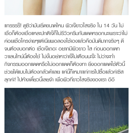
แกรรรร๊! ดูซิว่ามันเริ่ดขนาดไหน ผิวเจ๊ขาวใสจริง ใน 14 วัน ไม่
เชื่อก็ต้องเชื่อแหละปกติเจ๊ก็ไม่รีวิวครีมกันแดดหรอกนะเพราะว่าไม่
ค่อยเชื่อใครง่ายๆแต่เนี่ยพอลองใช้เองแล้วคือมันดีมากจริงๆ ดี
จนต้องบอกต่อ เชื่อเจ๊เถอะ อยากมีผิวขาว ใส ก่อนออกเดท
วาเลนไทน์นี้ต้องใช้ ไม่งั้นอย่าหาว่าเจ๊ไม่เตือนนะจ๊ะ ไม่ว่าจะทำ
กิจกรรมออกแดดหรือไม่ออกแดดก็ต้องทา ยิ่งออกแดดใช้ตัวนี้
ช่วยได้แบบไม่ต้องกลัวดำเลย แค่นี้ก็เหมาะแก่การไปซื้อแล้วค่ะซิส
ลุกค่ะ! ไปห้างเดี๋ยวนี้เลยจ้า เพื่อผิวที่ขาวใสจริงของเรา อิอิ