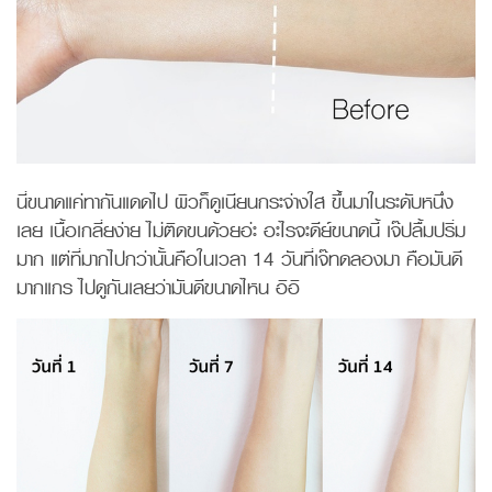
นี่ขนาดแค่ทากันแดดไป ผิวก็ดูเนียนกระจ่างใส ขึ้นมาในระดับหนึ่ง
เลย เนื้อเกลี่ยง่าย ไม่ติดขนด้วยอ่ะ อะไรจะดีย์ขนาดนี้ เจ๊ปลื้มปริ่ม
มาก แต่ที่มากไปกว่านั้นคือในเวลา 14 วันที่เจ๊ทดลองมา คือมันดี
มากแกร ไปดูกันเลยว่ามันดีขนาดไหน อิอิ