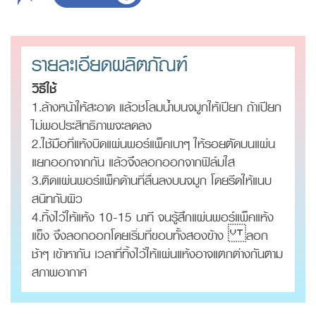
รายละเอียดผลิตภัณฑ์
วิธีใช้
1.ล้างหน้าให้สะอาด แล้วชโลมน้ำบนจมูกให้เปียก ถ้าเปียก
ไม่พอประสิทธิภาพจะลดลง
2.ใช้มือที่แห้งบิดแผ่นพอร์แพ็คเบาๆ ให้รอยตัดบนแผ่น
แยกออกจากกัน แล้วจึงลอกออกจากฟิล์มใส
3.ติดแผ่นพอร์แพ็คด้านที่ลื่นลงบนจมูก โดยรีดให้แนบ
สนิทกับผิว
4.ทิ้งไว้ให้แห้ง 10-15 นาที จนรู้สึกแผ่นพอร์แพ็คแห้ง
แข็ง จึงลอกออกโดยเริ่มที่ขอบทั้งสองข้าง ลอก
ช้าๆ เข้าหากัน เวลาที่ทิ้งไว้ให้แผ่นแห้งอาจแตกต่างกันตาม
สภาพอากาศ