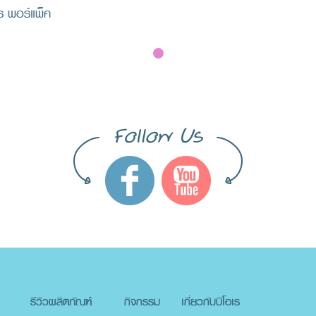
เร พอร์แพ็ค
รีวิวผลิตภัณฑ์
กิจกรรม
เกี่ยวกับบิโอเร