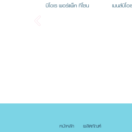
บิโอเร พอร์แพ็ค ทีโซน
เมนส์บิโอ
หน้าหลัก
ผลิตภัณฑ์