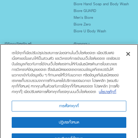
Biore Hand Soap and Body Wash
Biore GUARD
Men's Biore
Biore Zero
Biore U Body Wash
รีวิวผลิตภัณฑ์
กิจกรรม
ปกป้องผิวจากแสงแดด
เราใช้คุกกี้เพื่อปรับปรุงประสบการณ์ของท่านในเว็บไซต์ของเรา เพื่อปรับแต่ง
เนื้อหาและโฆษณาให้เป็นส่วนตัว และวิเคราะห์การเข้าชมเว็บไซต์ของเรา เรายังแบ่ง
ผิวมันเป็นสิวง่าย
ปันข้อมูลเกี่ยวกับการใช้งานเว็บไซต์ของท่านให้กับพันธมิตรด้านการโฆษณาและ
ผิวแห้งขาดน้ำ
การวิเคราะห์ข้อมูลของเรา ซึ่งพันธมิตรของเราอาจรวมข้อมูลที่เราแบ่งปันให้
ทำความสะอาดร่างกาย
พวกเขาเข้ากับข้อมูลอื่น ๆ ที่ท่านเคยให้ไว้กับพวกเขา หรือข้อมูลที่พันธมิตรของ
Lifestyle
เราเคยเก็บรวบรวมจากการที่ท่านเคยใช้บริการของพวกเขา โปรดคลิก [ยอมรับ
คุกกี้ทั้งหมด] หากคุณเห็นด้วยกับการใช้คุกกี้ทั้งหมดของเรา โปรดคลิก [การตั้ง
ค่าคุกกี้] เพื่อปรับแต่งการตั้งค่าคุกกี้ของคุณบนเว็บไซต์ของเรา
นโยบายคุ๊กกี้
เกี่ยวกับบิโอเร
ติดต่อเรา
นโยบายความเป็นส่วนตัว
การตั้งค่าคุกกี้
ปฏิเสธทั้งหมด
Copyright ©2013 BioreThailand. All Rights Reserved