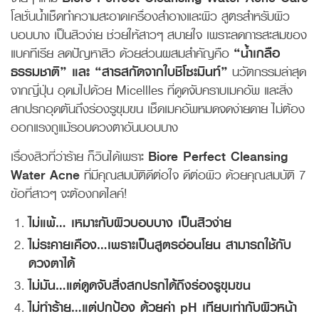
โลชั่นน้ำเช็ดทำความสะอาดเครื่องสำอางและผิว สูตรสำหรับผิว
บอบบาง เป็นสิวง่าย ช่วยให้สาวๆ สบายใจ เพราะลดการสะสมของ
แบคทีเรีย ลดปัญหาสิว ด้วยส่วนผสมสำคัญคือ
“น้ำเกลือ
ธรรมชาติ” และ “สารสกัดจากใบชิโซะมินท์”
นวัตกรรมล่าสุด
จากญี่ปุ่น อุดมไปด้วย Micellles ที่ดูดจับคราบเมคอัพ และสิ่ง
สกปรกอุดตันถึงร่องรูขุมขน เช็ดเมคอัพหมดจดง่ายดาย ไม่ต้อง
ออกแรงถูแม้รอบดวงตาอันบอบบาง
เรื่องสิวที่ว่าร้าย ก็วินได้เพราะ
Biore Perfect Cleansing
Water Acne
ที่มีคุณสมบัติดีต่อใจ ดีต่อผิว ด้วยคุณสมบัติ 7
ข้อที่สาวๆ จะต้องกดไลค์!
ไม่แพ้… เหมาะกับผิวบอบบาง เป็นสิวง่าย
ไม่ระคายเคือง…เพราะเป็นสูตรอ่อนโยน สามารถใช้กับ
ดวงตาได้
ไม่มัน…แต่ดูดจับสิ่งสกปรกได้ถึงร่องรูขุมขน
ไม่ทำร้าย…แต่ปกป้อง ด้วยค่า pH เทียบเท่ากับผิวหน้า