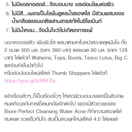
ไม่มีแอลกอฮอล์…จึงบอบบาง และอ่อนโยนต่อผิว
ไม่มีสี…เพราะเป็นโลชั่นสูตรน้ำสะอาดใส มีส่วนผสมของ
น้ำเกลือธรรมชาติผสานสารสกัดใบชิโซะมินท์
ไม่มีน้ำหอม…จึงมั่นใจว่าไม่เกิดอาการแพ้
บอกลาวงจรสิว เพื่อผิวใส และมาตามหาใบหน้าสะอาดสุดมั่นใจ ทั้ง
2 ขนาด 300 มล. (ราคา 390 บาท) และขนาด 90 มล. (ราคา 129
บาท) ได้แล้วที่ Watsons, Tops, Boots, Tesco Lotus, Big C
และร้านค้าชั้นนำทั่วไป
หรือช้อปออนไลน์สไตล์ Thumb Shoppers ได้แล้วที่
https://goo.gl/b3WFDx
แล้วเรื่องสิวๆ..ก็เป็นเรื่องจิ๋วๆ ให้สาวผิวบอบบางและเป็นสิวง่าย
หมดกังวลกับการเช็ดเมคอัพอีกต่อไป เพราะมีตัวช่วยอย่าง
Biore Perfect Cleansing Water Acne ที่ทำความสะอาดได้
หมดจด รวดเร็วทันใจ สมเป็นสาวยุคใหม่สไตล์ 4.0 ได้เลยล่ะ