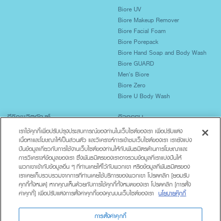
Biore UV
Biore Makeup Remover
Biore Facial Foam
Biore Porepack
Biore Hand Soap and Body Wash
Biore GUARD
Men's Biore
Biore Zero
Biore U Body Wash
รีวิวผลิตภัณฑ์
กิจกรรม
เราใช้คุกกี้เพื่อปรับปรุงประสบการณ์ของท่านในเว็บไซต์ของเรา เพื่อปรับแต่ง
ปกป้องผิวจากแสงแดด
เนื้อหาและโฆษณาให้เป็นส่วนตัว และวิเคราะห์การเข้าชมเว็บไซต์ของเรา เรายังแบ่ง
ผิวมันเป็นสิวง่าย
ปันข้อมูลเกี่ยวกับการใช้งานเว็บไซต์ของท่านให้กับพันธมิตรด้านการโฆษณาและ
ผิวแห้งขาดน้ำ
การวิเคราะห์ข้อมูลของเรา ซึ่งพันธมิตรของเราอาจรวมข้อมูลที่เราแบ่งปันให้
ทำความสะอาดร่างกาย
พวกเขาเข้ากับข้อมูลอื่น ๆ ที่ท่านเคยให้ไว้กับพวกเขา หรือข้อมูลที่พันธมิตรของ
Lifestyle
เราเคยเก็บรวบรวมจากการที่ท่านเคยใช้บริการของพวกเขา โปรดคลิก [ยอมรับ
คุกกี้ทั้งหมด] หากคุณเห็นด้วยกับการใช้คุกกี้ทั้งหมดของเรา โปรดคลิก [การตั้ง
ค่าคุกกี้] เพื่อปรับแต่งการตั้งค่าคุกกี้ของคุณบนเว็บไซต์ของเรา
นโยบายคุ๊กกี้
เกี่ยวกับบิโอเร
ติดต่อเรา
นโยบายความเป็นส่วนตัว
การตั้งค่าคุกกี้