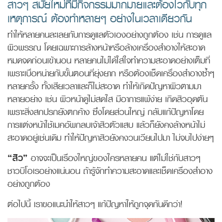
สาวๆ สมัยใหม่ที่มีกิจกรรมมากมายและต้องไวกับทุก
เหตุการณ์ ต้องทำหลายๆ อย่างในเวลาเดียวกัน
ทำให้หลายคนละเลยกับการดูแลตัวเองอย่างถูกต้อง เช่น การดูแล
ผิวพรรณ โดยเฉพาะการล้างหน้าหรือล้างเครื่องสำอางให้สะอาด
หมดจดก่อนเข้านอน หลายคนไม่ได้ใส่ใจทำความสะอาดอย่างเต็มที่
เพราะเบื่อหน่ายกับขั้นตอนที่ยุ่งยาก หรือต้องเช็ดเครื่องสำอางซ้ำๆ
หลายครั้ง ทั้งเสียเวลาและก็ไม่สะอาด ทำให้เกิดปัญหาผิวตามมา
หลายอย่าง เช่น ผิวหน้าดูไม่สดใส มีอาการแพ้ง่าย เกิดสิวอุดตัน
เพราะสิ่งสกปรกยังตกค้าง ซึ่งโดยส่วนใหญ่ กลับแก้ปัญหาโดย
การแต่งหน้าใช้เมคอัพกลบเจ้าสิวตัวแสบ แล้วก็ยังคงล้างหน้าไม่
สะอาดอยู่เช่นเดิม ทำให้ปัญหาสิวยังคงวนเวียนไปมา ไม่จบไปง่ายๆ
“สิว”
อาจจะเป็นเรื่องใหญ่ของใครหลายคน แต่ไม่ใช่กับสาวๆ
ชาวบิโอเรอย่างแน่นอน ถ้ารู้จักทำความสะอาดและเช็ดเครื่องสำอาง
อย่างถูกต้อง
ต่อไปนี้ เราขอแนะนำให้สาวๆ แก้ปัญหาให้ถูกจุดกันดีกว่า!